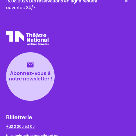
×
16.08.2026
Les réservations en ligne restent
ouvertes 24/7
Théâtre National
Wallonie-Bruxelles
Abonnez-vous à
notre newsletter !
Billetterie
+32 2 203 53 03