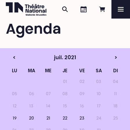
Rechercher
Agenda
Réserver e
Me
Théâtre National
Wallonie-Bruxelles
Agenda
Magazine
Programme
<
juil. 2021
>
LU
MA
ME
JE
VE
SA
DI
01
02
03
04
05
06
07
08
09
10
11
12
13
14
15
16
17
18
19
20
21
22
23
24
25