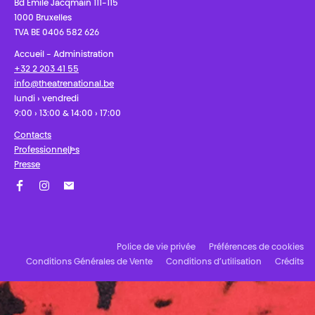
Bd Émile Jacqmain 111-115
1000 Bruxelles
TVA BE 0406 582 626
Accueil - Administration
+32 2 203 41 55
info@theatrenational.be
lundi › vendredi
9:00 › 13:00 & 14:00 › 17:00
Contacts
Professionnel·les
Presse
Facebook
Instagram
Abonnez-vous à notre newsletter !
Police de vie privée
Préférences de cookies
Conditions Générales de Vente
Conditions d’utilisation
Crédits