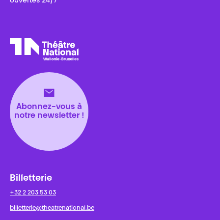
ouvertes 24/7
Théâtre National
Wallonie-Bruxelles
Abonnez-vous à
notre newsletter !
Billetterie
+32 2 203 53 03
billetterie@theatrenational.be