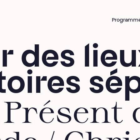
Programm
r des lieu
itoires sé
 Présent 