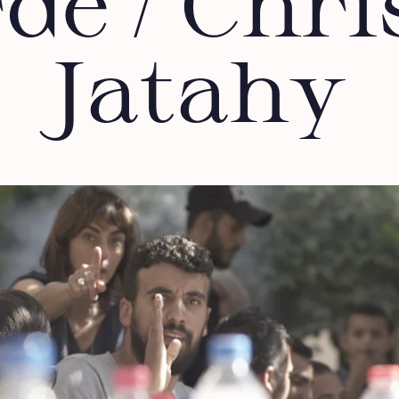
de / Chri
Jatahy