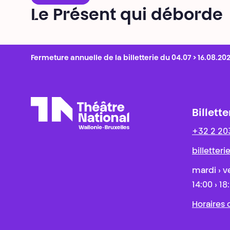
Le Présent qui déborde
Fermeture annuelle de la billetterie du 04.07 > 16.08.20
Billette
+32 2 20
Théâtre National
Wallonie-Bruxelles
billetter
mardi › v
14:00 › 18
Horaires