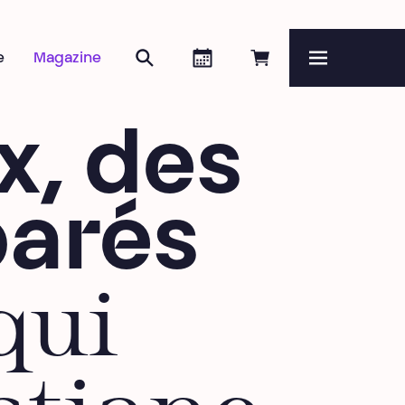
Rechercher
Agenda
Réserver en ligne
e
Magazine
Menu
x, des
parés
qui