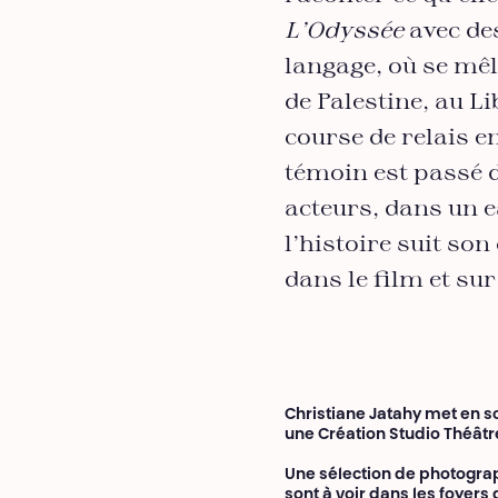
L’Odyssée
avec de
langage, où se mêl
de Palestine, au L
course de relais e
témoin est passé d
acteurs, dans un e
l’histoire suit so
dans le film et su
Christiane Jatahy met en 
une Création Studio Théâtre
Une sélection de photogra
sont à voir dans les foyers 