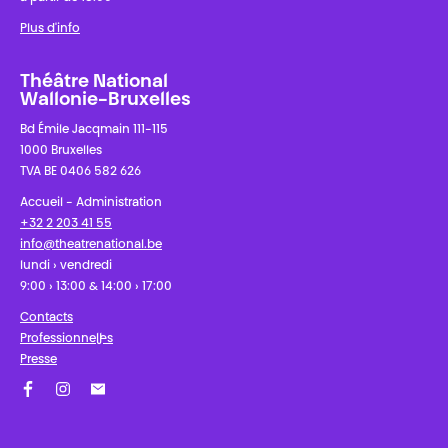
Plus d'info
Théâtre National
Wallonie-Bruxelles
Bd Émile Jacqmain 111-115
1000 Bruxelles
TVA BE 0406 582 626
Accueil - Administration
+32 2 203 41 55
info@theatrenational.be
lundi › vendredi
9:00 › 13:00 & 14:00 › 17:00
Contacts
Professionnel·les
Presse
Facebook
Instagram
Abonnez-vous à notre newsletter !