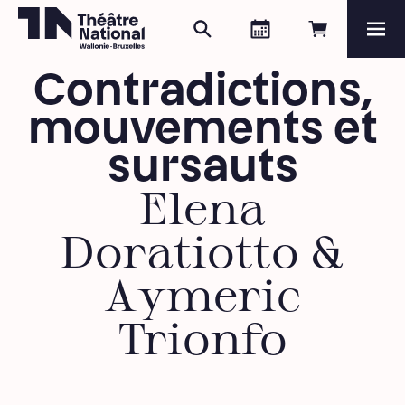
Rechercher
Agenda
Réserver e
Me
Théâtre National
Wallonie-Bruxelles
Contradictions,
Magazine
mouvements et
Programme
sursauts
Elena
Doratiotto &
Aymeric
Trionfo