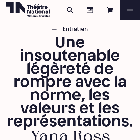
Rechercher
Agenda
Réserver e
Me
Théâtre National
Wallonie-Bruxelles
Entretien
Magazine
Une
Programme
insoutenable
légèreté de
rompre avec la
norme, les
valeurs et les
représentations.
Yana Ross