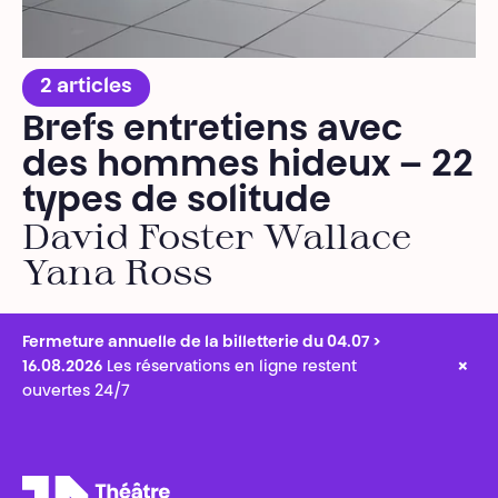
2 articles
Brefs entretiens avec
des hommes hideux – 22
types de solitude
David Foster Wallace
Yana Ross
Fermeture annuelle de la billetterie du 04.07 >
×
16.08.2026
Les réservations en ligne restent
ouvertes 24/7