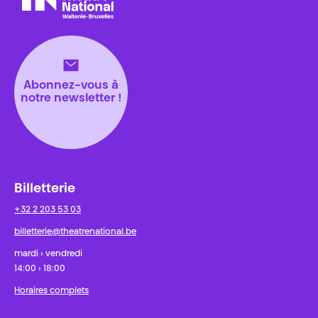
Théâtre National
Wallonie-Bruxelles
Abonnez-vous à
notre newsletter !
Billetterie
+32 2 203 53 03
billetterie@theatrenational.be
mardi › vendredi
14:00 › 18:00
Horaires complets