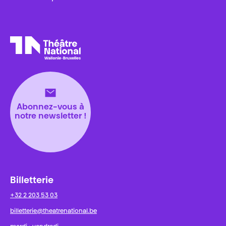
Théâtre National
Wallonie-Bruxelles
Abonnez-vous à
notre newsletter !
Billetterie
+32 2 203 53 03
billetterie@theatrenational.be