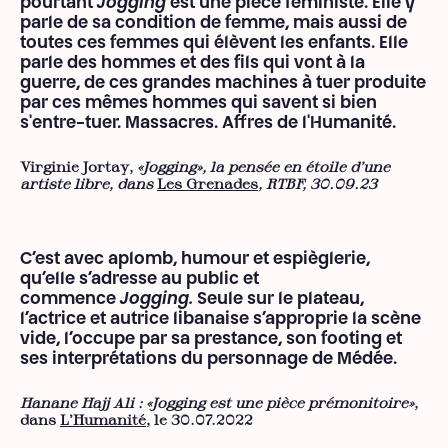
pourtant
Jogging
est une pièce féministe. Elle y
parle de sa condition de femme, mais aussi de
toutes ces femmes qui élèvent les enfants. Elle
parle des hommes et des fils qui vont à la
guerre, de ces grandes machines à tuer produite
par ces mêmes hommes qui savent si bien
s'entre-tuer. Massacres. Affres de l'Humanité.
Virginie Jortay,
«Jogging», la pensée en étoile d'une
artiste libre, dans
Les Grenades
, RTBF, 30.09.23
C’est avec aplomb, humour et espièglerie,
qu’elle s’adresse au public et
commence
Jogging
.
Seule sur le plateau,
l’actrice et autrice libanaise s’approprie la scène
vide, l’occupe par sa prestance, son footing et
ses interprétations du personnage de Médée.
Hanane Hajj Ali : «Jogging est une pièce prémonitoire»
,
dans
L'Humanité
, le 30.07.2022