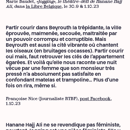
Marie Baudet,
«Jogging», le théâtre-défi de Hanane Hajj
Ali,
dans
la Libre Belgique
, le 30.9 & 1.10.23
Partir courir dans Beyrouth la trépidante, la ville
éprouvée, malmenée, secouée, maltraitée par
un pouvoir corrompu et corruptible. Mais
Beyrouth est aussi la cité vibrante où chantent
les oiseaux (en bruitages cocasses). Partir courir
oui mais, faut retrouver les clés de l’appartement
égarées. Et voilà qu’elle nous raconte une nuit
vécue par une femme que son monsieur très
pressé n’a absolument pas satisfaite en
confondant matelas et trampoline… Plus d’une
fois on rira, même si.
Françoise Nice (Journaliste RTBF),
post Facebook
,
1.10.23
Hanane Hajj Ali ne se revendique pas féministe,