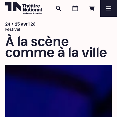
Rechercher
Agenda
Réserver e
Me
Théâtre National
Wallonie-Bruxelles
24 > 25 avril 26
Magazine
Festival
À la scène
Programme
comme à la ville