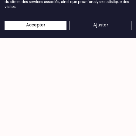
du site et des services associés, ainsi que pour l’analyse statistique des
visites.
Fermeture annuelle de la billetterie du 04.07 >
×
16.08.2026
Les réservations en ligne restent
Accepter
Ajuster
Roçio Alvarez
ouvertes 24/7
Plus qu'un simple temps fort,
À la
scène comme à la ville
est une
célébration vivante pour tisser des
liens entre artistes et citoyen·nes.
Ces journées de fête promettent de vibrer
d'énergies rassemblées avec tous les publics, des
moins expérimentés aux initiés. On peut
déambuler dans le Théâtre et assister à des
performances issues de collaborations
inattendues entre professionnel·les et
amateur·ices.