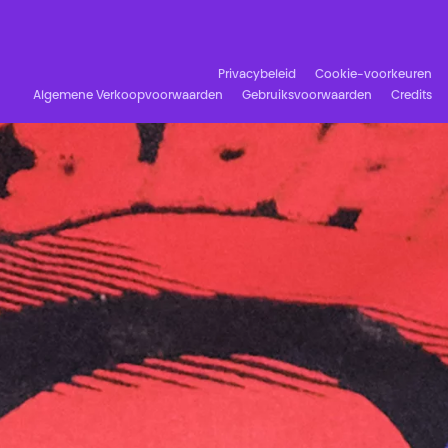
Facebook
Instagram
Schrijf u in op onze nieuwsbrief!
Privacybeleid
Cookie-voorkeuren
Algemene Verkoopvoorwaarden
Gebruiksvoorwaarden
Credits