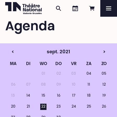
Zoeken
Agenda
Online re
Me
Théâtre National
Wallonie-Bruxelles
Agenda
Magazine
Programma
<
sept. 2021
>
MA
DI
WO
DO
VR
ZA
ZO
01
02
03
04
05
06
07
08
09
10
11
12
13
14
15
16
17
18
19
20
21
22
23
24
25
26