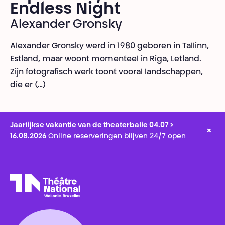
Endless Night
Alexander Gronsky
Alexander Gronsky werd in 1980 geboren in Tallinn,
Estland, maar woont momenteel in Riga, Letland.
Zijn fotografisch werk toont vooral landschappen,
die er (…)
Jaarlijkse vakantie van de theaterbalie 04.07 >
×
16.08.2026
Online reserveringen blijven 24/7 open
Théâtre National
Wallonie-Bruxelles