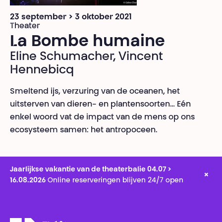
23 september > 3 oktober 2021
Theater
La Bombe humaine
Eline Schumacher, Vincent
Hennebicq
Smeltend ijs, verzuring van de oceanen, het
uitsterven van dieren- en plantensoorten… Eén
enkel woord vat de impact van de mens op ons
ecosysteem samen: het antropoceen.
Jaarlijkse vakantie van de theaterbalie 04.07 >
×
16.08.2026
Online reserveringen blijven 24/7 open