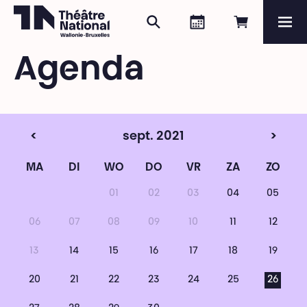
Zoeken
Agenda
Online re
Me
Théâtre National
Wallonie-Bruxelles
Agenda
Magazine
Programma
<
sept. 2021
>
MA
DI
WO
DO
VR
ZA
ZO
01
02
03
04
05
06
07
08
09
10
11
12
13
14
15
16
17
18
19
20
21
22
23
24
25
26