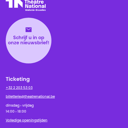
Théâtre National
Wallonie-Bruxelles
Schrijf u in op
onze nieuwsbrief!
Ticketing
+32 2 203 53 03
billetterie@theatrenational.be
dinsdag › vrijdag
14:00 › 18:00
Volledige openingstijden