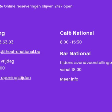
26
Online reserveringen blijven 24/7 open
ng
Café National
3 53 03
8:00 › 15:30
ie@theatrenational.be
Bar National
 vrijdag
tijdens avondvoorstelling
:00
vanaf 18:00
 openingstijden
Meer info