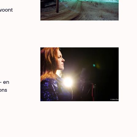
 woont
- en
ons