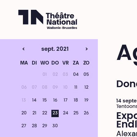
Théâtre National
Wallonie-Bruxelles
A
<
sept. 2021
>
MA
DI
WO
DO
VR
ZA
ZO
01
02
03
04
05
Don
06
07
08
09
10
11
12
13
14
15
16
17
18
19
14 septe
Tentoons
20
21
22
23
24
25
26
Expo
Endl
27
28
29
30
Alexa