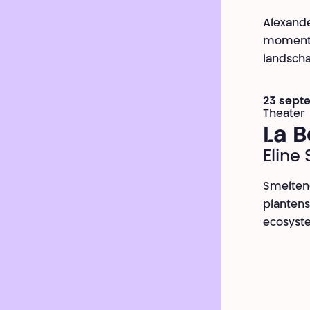
Alexande
momentee
landscha
23 septe
Theater
La 
Eline
Smeltend
plantens
ecosyst