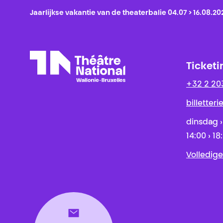
Jaarlijkse vakantie van de theaterbalie 04.07 > 16.08.20
Ticketi
+32 2 20
Théâtre National
Wallonie-Bruxelles
billetter
dinsdag ›
14:00 › 18
Volledige