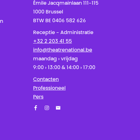
Émile Jacqmainlaan 111-115
1000 Brussel
BTW BE 0406 582 626
en
Receptie - Administratie
+32 2 203 41 55
info@theatrenational.be
maandag › vrijdag
9:00 › 13:00 & 14:00 › 17:00
Contacten
Professioneel
Pers
Facebook
Instagram
Schrijf u in op onze nieuwsbrief!