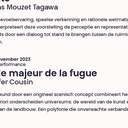
as Mouzet Tagawa
evoelservaring, speelse verkenning en rationele wetma
nterpreteert deze voorstelling de perceptie en representat
ts door een dialoog tot stand te brengen tussen de ruimt
n.
november 2023
performance
e majeur de la fugue
fer Cousin
und door een origineel scenisch concept combineert he
riori onderscheiden universums: de wereld van de kunst 
an de landbouw. Een polyfonie die onverwachte verbande