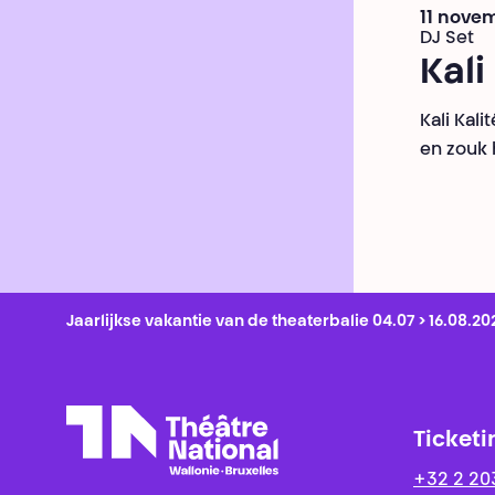
11 nove
DJ Set
Kali
Kali Kal
en zouk 
Jaarlijkse vakantie van de theaterbalie 04.07 > 16.08.20
Ticketi
+32 2 20
Théâtre National
Wallonie-Bruxelles