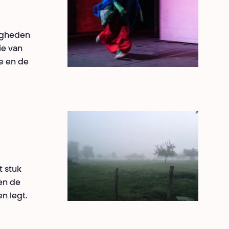
tigheden
ie van
e en de
t stuk
en de
n legt.