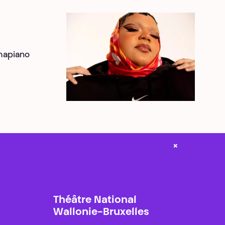
amapiano
×
Théâtre National
Wallonie-Bruxelles