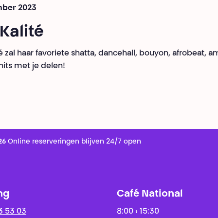
mber 2023
 Kalité
ité zal haar favoriete shatta, dancehall, bouyon, afrobeat, 
hits met je delen!
26
Online reserveringen blijven 24/7 open
ng
Café National
3 53 03
8:00 › 15:30