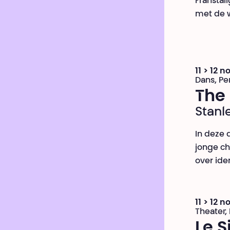
Franstal
met de 
11 > 12 
Dans, P
The 
Stanle
In deze 
jonge ch
over iden
11 > 12 
Theater,
Le S