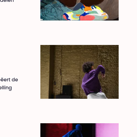
 delen
eëert de
lling