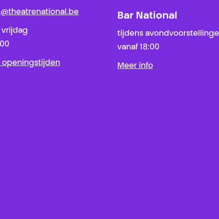
ie@theatrenational.be
Bar National
 vrijdag
tijdens avondvoorstelling
:00
vanaf 18:00
 openingstijden
Meer info