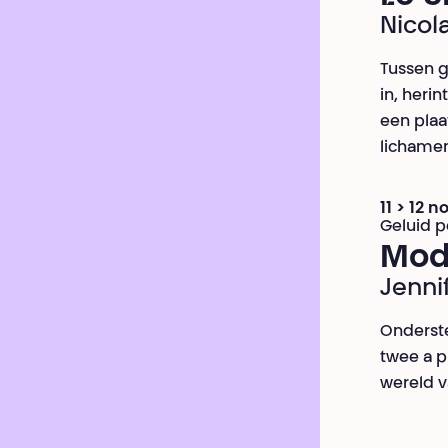
Nicol
Tussen g
in, heri
een plaa
lichame
11 > 12 
Geluid 
Mod
Jenni
Onderste
twee a p
wereld v