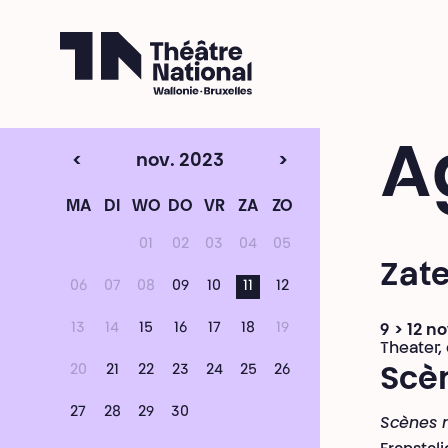
Théâtre National
Wallonie-Bruxelles
A
<
nov. 2023
>
MA
DI
WO
DO
VR
ZA
ZO
01
02
03
04
05
Zat
06
07
08
09
10
11
12
13
14
15
16
17
18
19
9 > 12 
Theater,
20
21
22
23
24
25
26
Scè
27
28
29
30
Scènes 