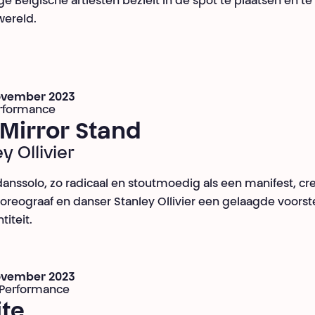
ige Belgische artiesten bezielt in de spot te plaatsen en te
wereld.
november 2023
erformance
Mirror Stand
y Ollivier
danssolo, zo radicaal en stoutmoedig als een manifest, cr
oreograaf en danser Stanley Ollivier een gelaagde voorste
titeit.
november 2023
 Performance
ite