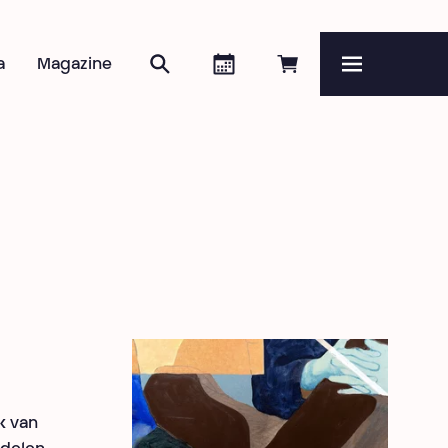
Zoeken
Agenda
Online reserveren
a
Magazine
Menu
k van