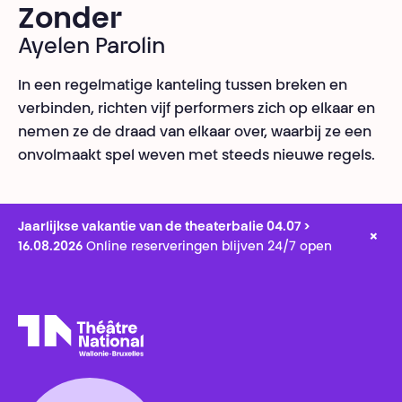
Zonder
Ayelen Parolin
In een regelmatige kanteling tussen breken en
verbinden, richten vijf performers zich op elkaar en
nemen ze de draad van elkaar over, waarbij ze een
onvolmaakt spel weven met steeds nieuwe regels.
Jaarlijkse vakantie van de theaterbalie 04.07 >
×
16.08.2026
Online reserveringen blijven 24/7 open
Théâtre National
Wallonie-Bruxelles