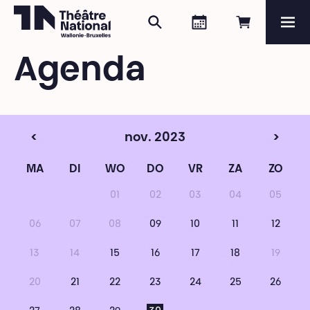
Zoeken
Agenda
Online re
Me
Théâtre National
Wallonie-Bruxelles
Agenda
Magazine
Programma
<
nov. 2023
>
MA
DI
WO
DO
VR
ZA
ZO
01
02
03
04
05
06
07
08
09
10
11
12
13
14
15
16
17
18
19
20
21
22
23
24
25
26