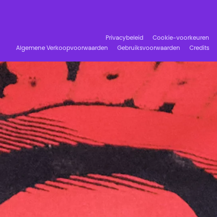
Facebook
Instagram
Schrijf u in op onze nieuwsbrief!
Privacybeleid
Cookie-voorkeuren
Algemene Verkoopvoorwaarden
Gebruiksvoorwaarden
Credits