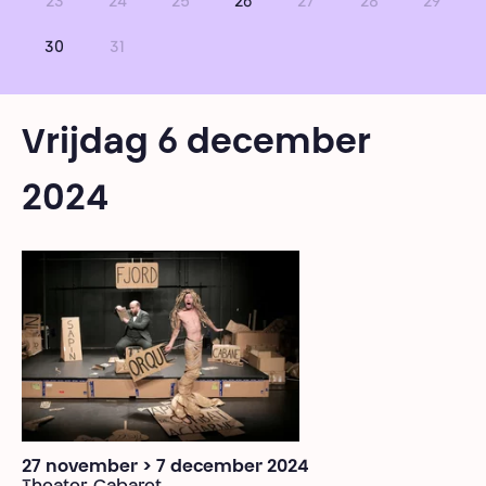
23
24
25
26
27
28
29
30
31
Vrijdag 6 december
2024
27 november > 7 december 2024