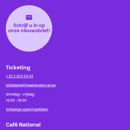
Théâtre National
Wallonie-Bruxelles
Schrijf u in op
onze nieuwsbrief!
Ticketing
+32 2 203 53 03
billetterie@theatrenational.be
dinsdag › vrijdag
14:00 › 18:00
Volledige openingstijden
Café National