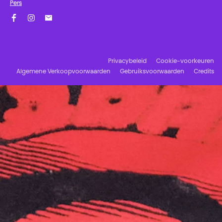
Pers
Facebook
Instagram
Schrijf u in op onze nieuwsbrief!
Privacybeleid
Cookie-voorkeuren
Algemene Verkoopvoorwaarden
Gebruiksvoorwaarden
Credits