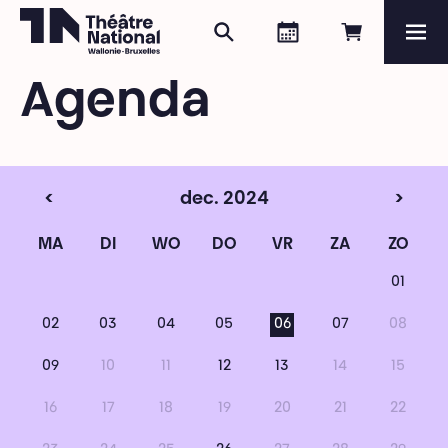
Zoeken
Agenda
Online re
Me
Théâtre National
Wallonie-Bruxelles
Agenda
Magazine
Programma
<
dec. 2024
>
MA
DI
WO
DO
VR
ZA
ZO
01
02
03
04
05
06
07
08
09
10
11
12
13
14
15
16
17
18
19
20
21
22