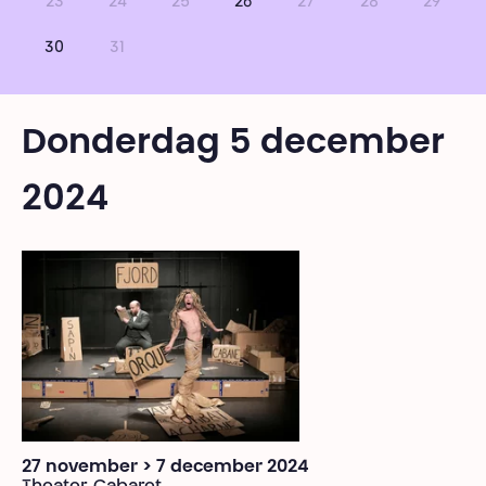
23
24
25
26
27
28
29
30
31
Donderdag 5 december
2024
27 november > 7 december 2024