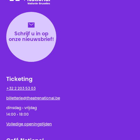
Théâtre National
Wallonie-Bruxelles
Schrijf u in op
onze nieuwsbrief!
Ticketing
+32 2 203 53 03
billetterie@theatrenational.be
dinsdag › vrijdag
14:00 › 18:00
Volledige openingstijden