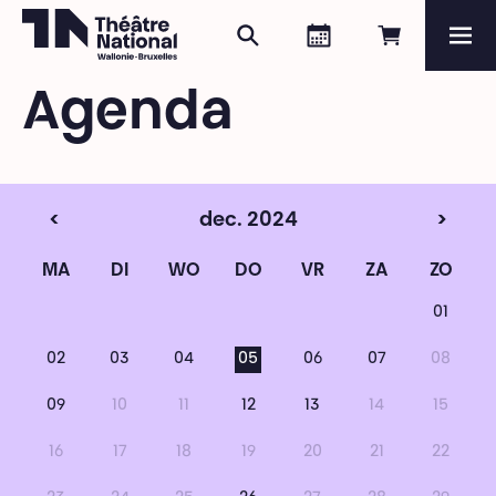
Zoeken
Agenda
Online re
Me
Théâtre National
Wallonie-Bruxelles
Agenda
Magazine
Programma
<
dec. 2024
>
MA
DI
WO
DO
VR
ZA
ZO
01
02
03
04
05
06
07
08
09
10
11
12
13
14
15
16
17
18
19
20
21
22