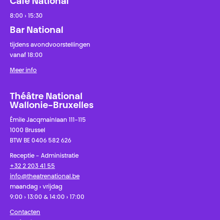
Café National
8:00 › 15:30
Bar National
tijdens avondvoorstellingen
vanaf 18:00
Meer info
Théâtre National
Wallonie-Bruxelles
Émile Jacqmainlaan 111-115
1000 Brussel
BTW BE 0406 582 626
Receptie - Administratie
+32 2 203 41 55
info@theatrenational.be
maandag › vrijdag
9:00 › 13:00 & 14:00 › 17:00
Contacten