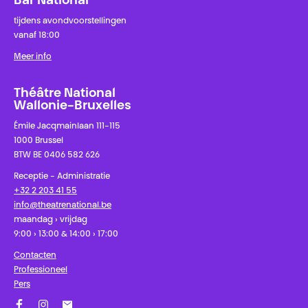
Bar National
tijdens avondvoorstellingen
vanaf 18:00
Meer info
Théâtre National
Wallonie-Bruxelles
Émile Jacqmainlaan 111-115
1000 Brussel
BTW BE 0406 582 626
Receptie - Administratie
+32 2 203 41 55
info@theatrenational.be
maandag › vrijdag
9:00 › 13:00 & 14:00 › 17:00
Contacten
Professioneel
Pers