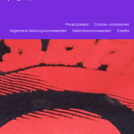
Facebook
Instagram
Schrijf u in op onze nieuwsbrief!
Privacybeleid
Cookie-voorkeuren
Algemene Verkoopvoorwaarden
Gebruiksvoorwaarden
Credits