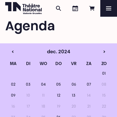
Zoeken
Agenda
Online re
Me
Théâtre National
Wallonie-Bruxelles
Agenda
Magazine
Programma
<
dec. 2024
>
MA
DI
WO
DO
VR
ZA
ZO
01
02
03
04
05
06
07
08
09
10
11
12
13
14
15
16
17
18
19
20
21
22