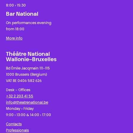
8:00 › 15:30
Bar National
On performances evening
from 18:00
More info
Théâtre National
Wallonie-Bruxelles
Bd Émile Jacqmain 111-115
1000 Brussels (Belgium)
VAT BE 0406 582 626
Desk - Offices
+32 2 203 41 55
info@theatrenational.be
Monday › Friday
9:00 › 13:00 & 14:00 › 17:00
Contacts
Professionals