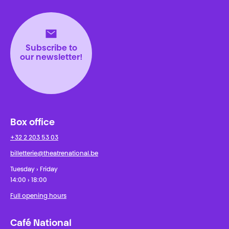
Théâtre National
Wallonie-Bruxelles
Subscribe to
our newsletter!
Box office
+32 2 203 53 03
billetterie@theatrenational.be
Tuesday › Friday
14:00 › 18:00
Full opening hours
Café National