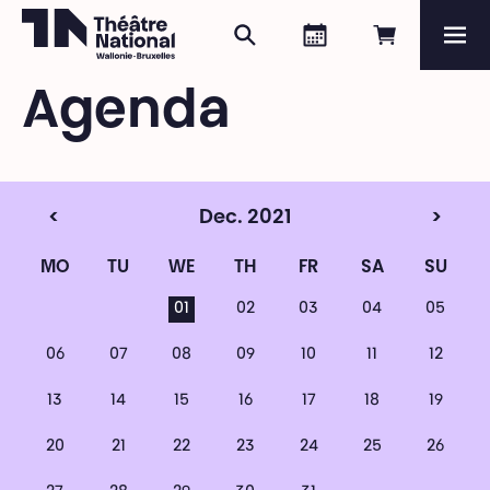
Search
Agenda
Book onli
Me
Théâtre National
Wallonie-Bruxelles
Agenda
Magazine
Programme
<
Dec. 2021
>
MO
TU
WE
TH
FR
SA
SU
01
02
03
04
05
06
07
08
09
10
11
12
13
14
15
16
17
18
19
20
21
22
23
24
25
26