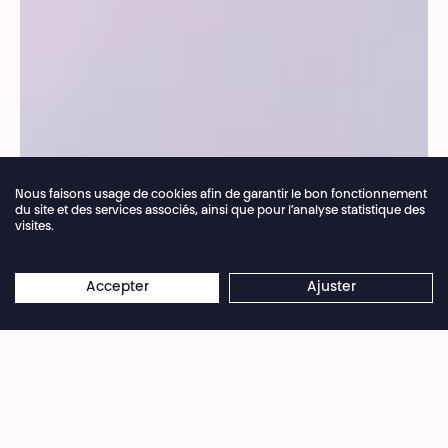
Nous faisons usage de cookies afin de garantir le bon fonctionnement
du site et des services associés, ainsi que pour l’analyse statistique des
visites.
Fermeture annuelle de la billetterie du 04.07 >
×
16.08.2026
Les réservations en ligne restent
Accepter
Ajuster
© Allan Thiebault
ouvertes 24/7
« Comment continuer à vivre et à créer après la
perte de mon âme sœur ? » demande Steven
Cohen à sa nounou-mère adoptive de 96
ans après le décès en 2016 d’Elu Kieser, son