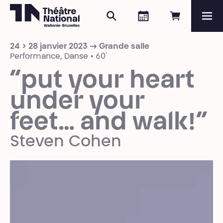
Rechercher
Agenda
Réserver e
Me
Théâtre National
Wallonie-Bruxelles
24 > 28 janvier 2023 → Grande salle
Magazine
Performance, Danse • 60'
“put your heart
Programme
under your
feet… and walk!”
Steven Cohen