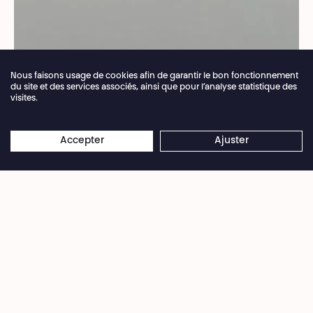
Nous faisons usage de cookies afin de garantir le bon fonctionnement
du site et des services associés, ainsi que pour l’analyse statistique des
visites.
Fermeture annuelle de la billetterie du 04.07 >
×
16.08.2026
Les réservations en ligne restent
Accepter
Ajuster
© Doctor Strass, Bo Vloors
ouvertes 24/7
Dans ce solo de danse radical et audacieux
comme un manifeste, le jeune chorégraphe et
danseur Stanley Ollivier réalise une performance
stratifiée autour de l’identité. Il y explore les
possibilités infinies du corps humain et sa
capacité à générer l’inattendu. Comment
développer notre propre identité dans une