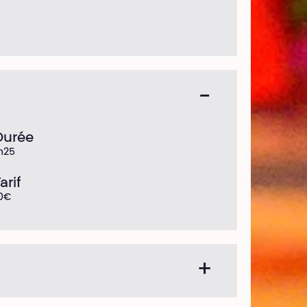
Durée
h25
arif
0€