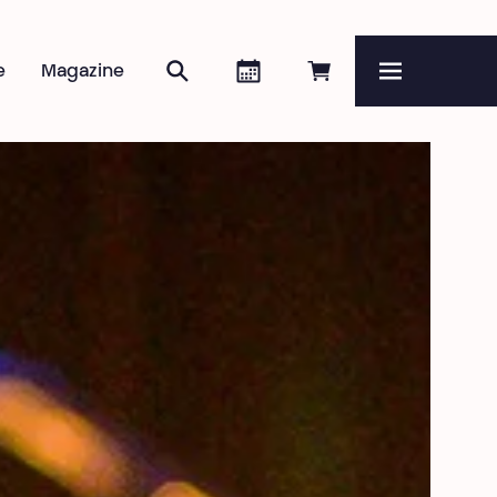
Rechercher
Agenda
Réserver en ligne
e
Magazine
Menu