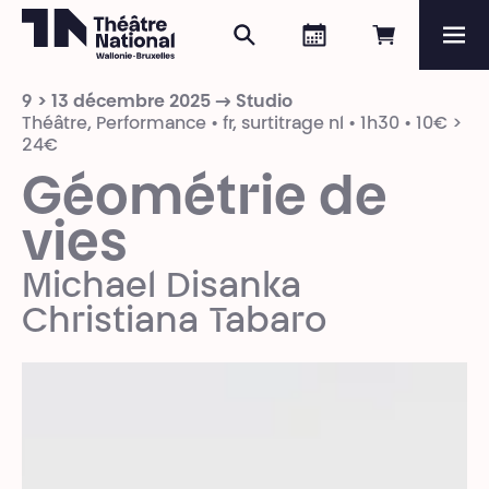
Rechercher
Agenda
Réserver e
Me
Théâtre National
Wallonie-Bruxelles
9 > 13 décembre 2025 → Studio
Magazine
Théâtre, Performance • fr, surtitrage nl • 1h30 • 10€ >
24€
Programme
Géométrie de
vies
Michael Disanka
Christiana Tabaro