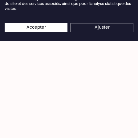
du site et des services associés, ainsi que pour l’analyse statistique des
visites.
Fermeture annuelle de la billetterie du 04.07 >
×
16.08.2026
Les réservations en ligne restent
Accepter
Ajuster
Kasau Wa Mambwe
ouvertes 24/7
Toute la beauté du théâtre contemporain dans
une fresque chantée, parlée et dansée.
Depuis 2016, Michael Disanka et Christiana Tabaro
modèlent le matériau de leur mémoire commune
et individuelle à travers le travail de leur collectif
d’Art-d’Art. Inspiré·es par la vie dans leurs villes
d’origine de Mbanza Ngungu et Bukavu jusqu’à
Kinshasa, i·els ont collecté une matière faite
d’histoires, de souvenirs et de musiques qui
donnent à voir le Congo d’hier et d’aujourd’hui.