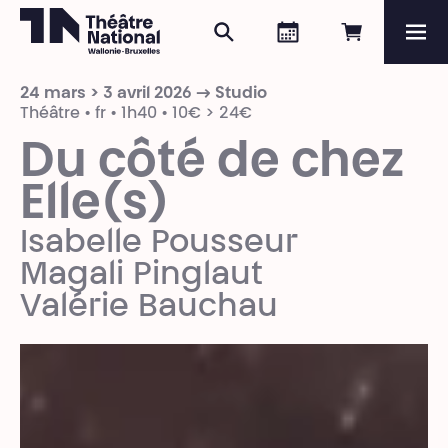
Rechercher
Agenda
Réserver e
Me
Théâtre National
Wallonie-Bruxelles
24 mars > 3 avril 2026 → Studio
Magazine
Théâtre • fr • 1h40 • 10€ > 24€
Du côté de chez
Programme
Elle(s)
Isabelle Pousseur
Magali Pinglaut
Valérie Bauchau