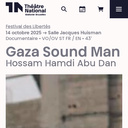
Rechercher
Agenda
Réserver e
Me
Théâtre National
Wallonie-Bruxelles
Festival des Libertés
Magazine
14 octobre 2025 → Salle Jacques Huisman
Documentaire • VO/OV ST FR / EN • 43’
Programme
Gaza Sound Man
Hossam Hamdi Abu Dan