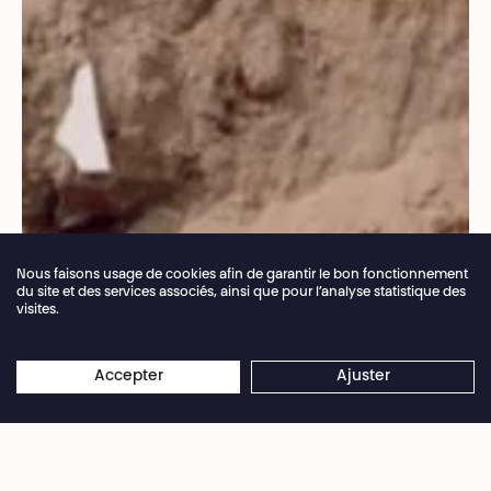
Nous faisons usage de cookies afin de garantir le bon fonctionnement
du site et des services associés, ainsi que pour l’analyse statistique des
visites.
Fermeture annuelle de la billetterie du 04.07 >
×
16.08.2026
Les réservations en ligne restent
Accepter
Ajuster
Droits réservés
ouvertes 24/7
Ingénieur du son à Gaza, Mohamed Yaghi capte
sans relâche l’ambiance sonore de sa ville depuis