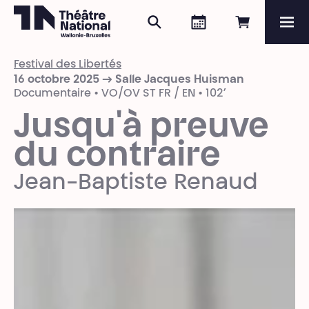
Rechercher
Agenda
Réserver e
Me
Théâtre National
Wallonie-Bruxelles
Festival des Libertés
Magazine
16 octobre 2025 → Salle Jacques Huisman
Documentaire • VO/OV ST FR / EN • 102’
Programme
Jusqu'à preuve
du contraire
Jean-Baptiste Renaud