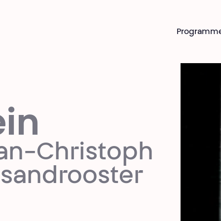
Programm
ein
Jan-Christoph
esandrooster