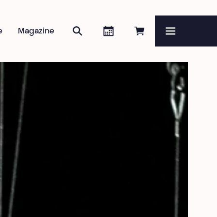
Rechercher
Agenda
Réserver en ligne
e
Magazine
Menu