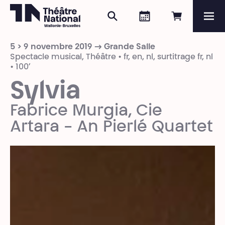
Rechercher
Agenda
Réserver e
Me
Théâtre National
Wallonie-Bruxelles
5 > 9 novembre 2019 → Grande Salle
Magazine
Spectacle musical, Théâtre • fr, en, nl, surtitrage fr, nl
• 100’
Programme
Sylvia
Fabrice Murgia, Cie
Artara - An Pierlé Quartet