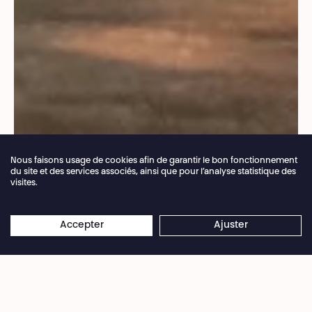
Nous faisons usage de cookies afin de garantir le bon fonctionnement
du site et des services associés, ainsi que pour l’analyse statistique des
visites.
Fermeture annuelle de la billetterie du 04.07 >
×
16.08.2026
Les réservations en ligne restent
Accepter
Ajuster
©Hubert Amiel
ouvertes 24/7
Figure de proue d’un féminisme plus poétique
qu’engagé, Sylvia Plath se débattra toute sa vie
entre son désir de répondre aux injonctions du