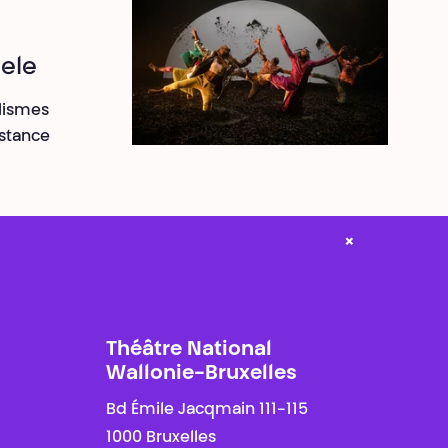
ele
alismes
istance
×
Théâtre National
Wallonie-Bruxelles
Bd Émile Jacqmain 111-115
1000 Bruxelles