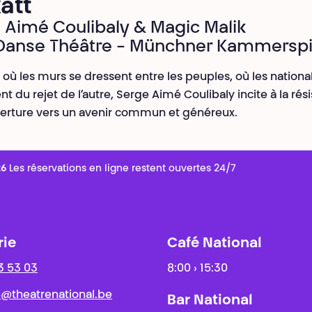
att
 Aimé Coulibaly & Magic Malik
Danse Théâtre - Münchner Kammerspi
e où les murs se dressent entre les peuples, où les nation
t du rejet de l’autre, Serge Aimé Coulibaly incite à la rés
uverture vers un avenir commun et généreux.
26
Les réservations en ligne restent ouvertes 24/7
rie
Café National
3 53 03
8:00 › 15:30
ie@theatrenational.be
Bar National