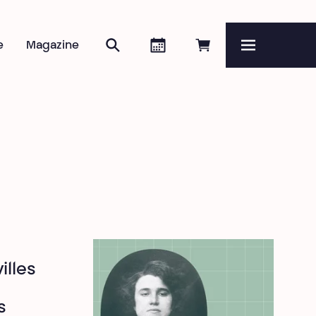
Rechercher
Agenda
Réserver en ligne
e
Magazine
Menu
illes
s