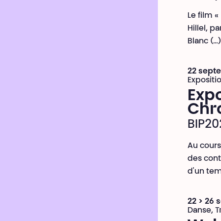
Le film 
Hillel, p
Blanc (…)
22 septe
Expositi
Expo
Chr
BIP20
Au cours
des cont
d'un tem
22 > 26
Danse, T