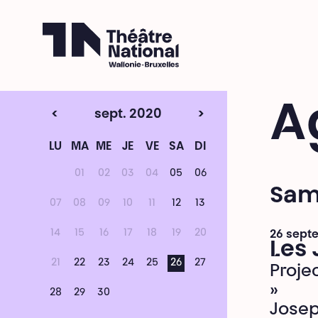
Théâtre National
Wallonie-Bruxelles
A
<
sept. 2020
>
LU
MA
ME
JE
VE
SA
DI
01
02
03
04
05
06
Sam
07
08
09
10
11
12
13
14
15
16
17
18
19
20
26 sept
Les
21
22
23
24
25
26
27
Proje
»
28
29
30
Josep