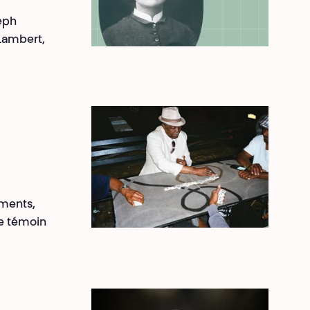
seph
 Lambert,
oments,
le témoin