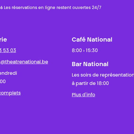
26
Les réservations en ligne restent ouvertes 24/7
rie
Café National
3 53 03
8:00 › 15:30
ie@theatrenational.be
Bar National
endredi
Les soirs de représentatio
:00
à partir de 18:00
 complets
Plus d'info