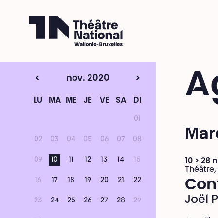
Théâtre National
Wallonie-Bruxelles
A
<
nov. 2020
>
LU
MA
ME
JE
VE
SA
DI
01
Mar
02
03
04
05
06
07
08
09
10
11
12
13
14
15
10 > 28
Théâtre,
16
17
18
19
20
21
22
Con
Joël
23
24
25
26
27
28
29