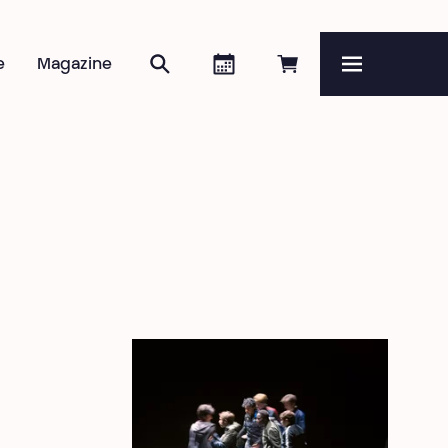
Rechercher
Agenda
Réserver en ligne
e
Magazine
Menu