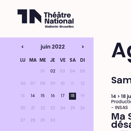
Théâtre National
Wallonie-Bruxelles
A
<
juin 2022
>
LU
MA
ME
JE
VE
SA
DI
01
02
03
04
05
Same
06
07
08
09
10
11
12
13
14
15
16
17
18
19
14 > 18 j
Producti
- INSAS
20
21
22
23
24
25
26
Ma 
27
28
29
30
désa