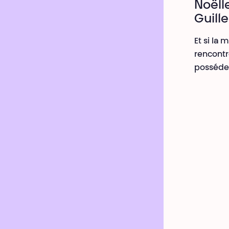
Noëll
Guill
Et si la
rencontr
posséder