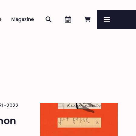
Rechercher
Agenda
Réserver en ligne
e
Magazine
Menu
021-2022
mon