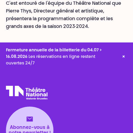
C'est entouré de l'équipe du Théâtre National que
Pierre Thys, Directeur général et artistique,
présentera la programmation complète et les
grands axes de la saison 2023·2024.
Fermeture annuelle de la billetterie du 04.07 >
×
16.08.2026
Les réservations en ligne restent
ouvertes 24/7
Théâtre National
Wallonie-Bruxelles
Abonnez-vous à