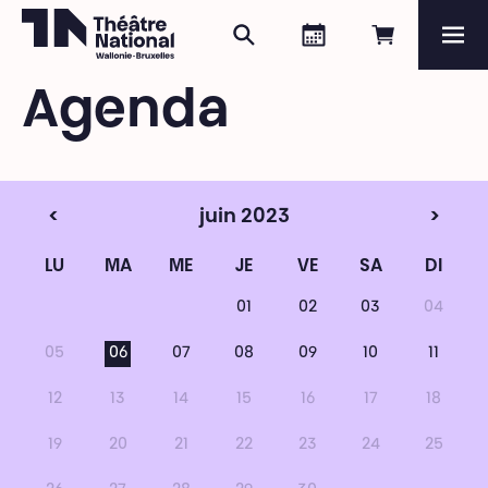
Rechercher
Agenda
Réserver e
Me
Théâtre National
Wallonie-Bruxelles
Agenda
Magazine
Programme
<
juin 2023
>
LU
MA
ME
JE
VE
SA
DI
01
02
03
04
05
06
07
08
09
10
11
12
13
14
15
16
17
18
19
20
21
22
23
24
25