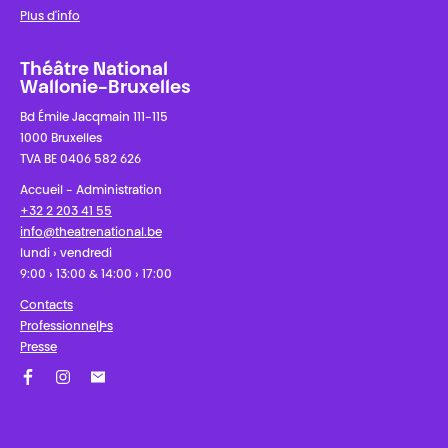
Plus d'info
Théâtre National
Wallonie-Bruxelles
Bd Émile Jacqmain 111-115
1000 Bruxelles
TVA BE 0406 582 626
Accueil - Administration
+32 2 203 41 55
info@theatrenational.be
lundi › vendredi
9:00 › 13:00 & 14:00 › 17:00
Contacts
Professionnel·les
Presse
Facebook
Instagram
Abonnez-vous à notre newsletter !