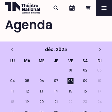
Rechercher
Agenda
Réserver e
Me
Théâtre National
Wallonie-Bruxelles
Agenda
Magazine
Programme
<
déc. 2023
>
LU
MA
ME
JE
VE
SA
DI
01
02
03
04
05
06
07
08
09
10
11
12
13
14
15
16
17
18
19
20
21
22
23
24