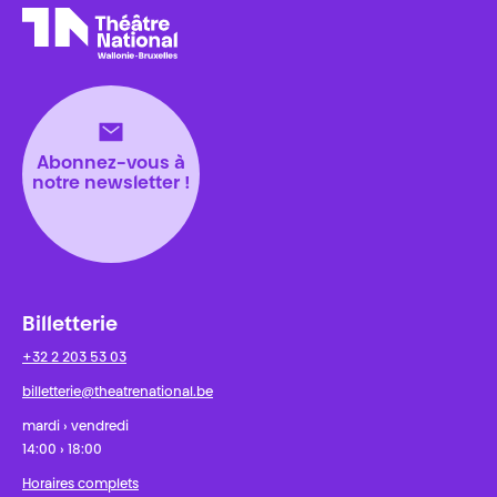
Théâtre National
Wallonie-Bruxelles
Abonnez-vous à
notre newsletter !
Billetterie
+32 2 203 53 03
billetterie@theatrenational.be
mardi › vendredi
14:00 › 18:00
Horaires complets