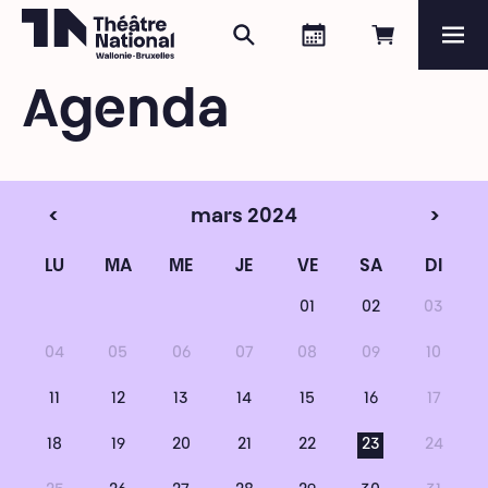
Rechercher
Agenda
Réserver e
Me
Théâtre National
Wallonie-Bruxelles
Agenda
Magazine
Programme
<
mars 2024
>
LU
MA
ME
JE
VE
SA
DI
01
02
03
04
05
06
07
08
09
10
11
12
13
14
15
16
17
18
19
20
21
22
23
24