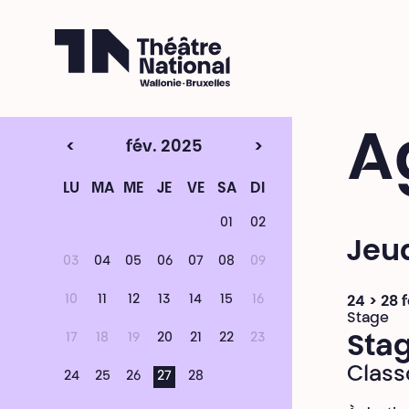
Théâtre National
Wallonie-Bruxelles
A
<
fév. 2025
>
LU
MA
ME
JE
VE
SA
DI
01
02
Jeud
03
04
05
06
07
08
09
10
11
12
13
14
15
16
24 > 28 
Stage
17
18
19
20
21
22
23
Stag
Class
24
25
26
27
28