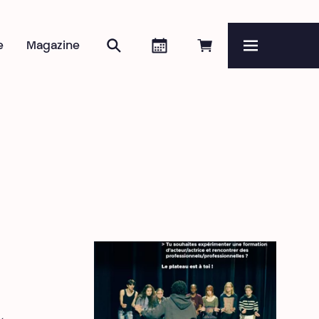
Rechercher
Agenda
Réserver en ligne
e
Magazine
Menu