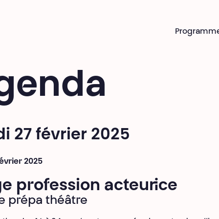
Programm
genda
i 27 février 2025
février 2025
e profession acteur·ice
e prépa théâtre