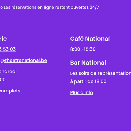
26
Les réservations en ligne restent ouvertes 24/7
rie
Café National
3 53 03
8:00 › 15:30
ie@theatrenational.be
Bar National
endredi
Les soirs de représentatio
:00
à partir de 18:00
 complets
Plus d'info