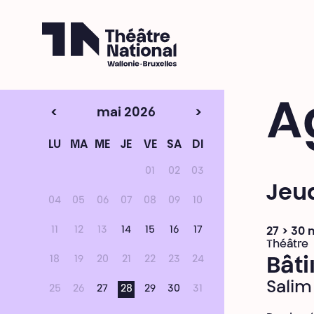
Théâtre National
Wallonie-Bruxelles
A
<
mai 2026
>
LU
MA
ME
JE
VE
SA
DI
01
02
03
Jeu
04
05
06
07
08
09
10
11
12
13
14
15
16
17
27 > 30 
Théâtre
18
19
20
21
22
23
24
Bâti
Salim 
25
26
27
28
29
30
31