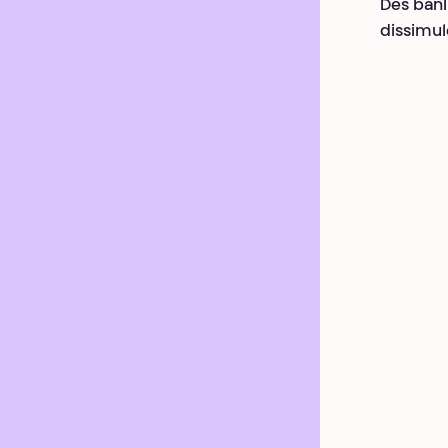
Des banl
dissimul