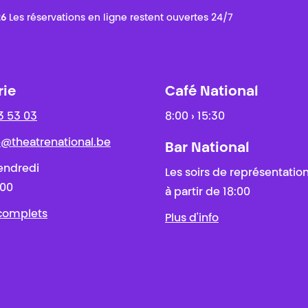
26
Les réservations en ligne restent ouvertes 24/7
rie
Café National
3 53 03
8:00 › 15:30
ie@theatrenational.be
Bar National
endredi
Les soirs de représentatio
:00
à partir de 18:00
 complets
Plus d'info