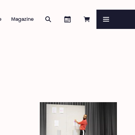
Rechercher
Agenda
Réserver en ligne
e
Magazine
Menu