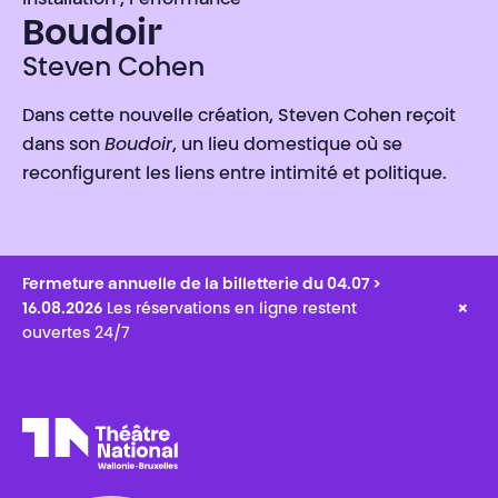
Installation , Performance
Boudoir
Steven Cohen
Dans cette nouvelle création, Steven Cohen reçoit
dans son
Boudoir
, un lieu domestique où se
reconfigurent les liens entre intimité et politique.
Fermeture annuelle de la billetterie du 04.07 >
×
16.08.2026
Les réservations en ligne restent
ouvertes 24/7
Théâtre National
Wallonie-Bruxelles