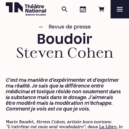
Rechercher
Agenda
Réserver e
Me
Théâtre National
Wallonie-Bruxelles
Revue de presse
Magazine
Boudoir
Programme
Steven Cohen
C’est ma manière d’expérimenter et d’exprimer
ma réalité. Je sais que la différence entre
médicinal et toxique réside non seulement dans
la substance mais dans le dosage. J’aimerais
être modéré mais la modération m’échappe.
Comment je vois est ce que je vois.
Marie Baudet,
Steven Cohen, artiste hors normes:
"L’extrême est mon seul vocabulaire"
, dans
La Libre
, le