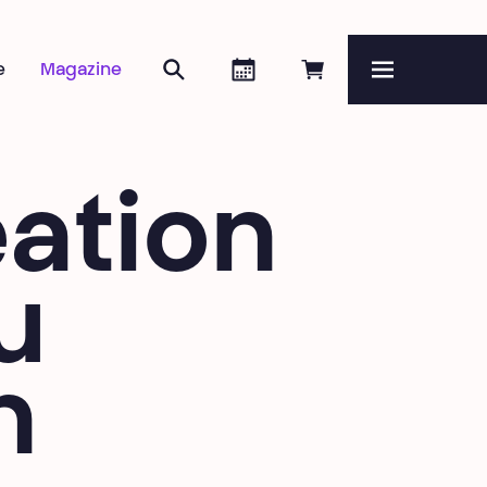
Rechercher
Agenda
Réserver en ligne
e
Magazine
Menu
éation
u
n