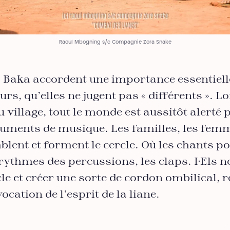
Raoul Mbogning s/c Compagnie Zora Snake
aka accordent une importance essentielle
urs, qu’elles ne jugent pas « différents ». 
village, tout le monde est aussitôt alerté p
struments de musique. Les familles, les fem
lent et forment le cercle. Où les chants p
rythmes des percussions, les claps. I·Els no
le et créer une sorte de cordon ombilical, rel
ation de l’esprit de la liane.