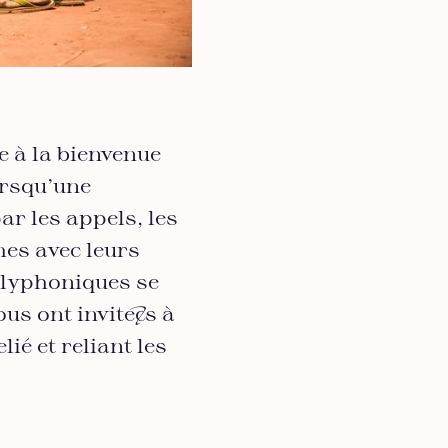
 à la bienvenue
Lorsqu’une
ar les appels, les
mes avec leurs
olyphoniques se
us ont invité·es à
ié et reliant les