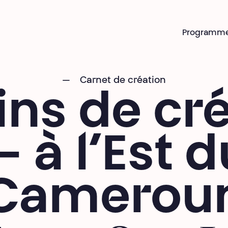
Programm
Carnet de création
ins de cr
— à l’Est d
Camerou