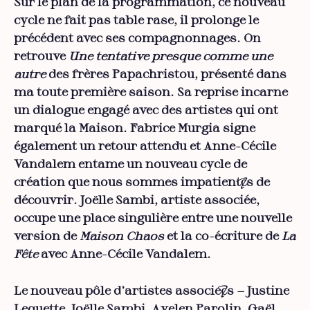
Sur le plan de la programmation, ce nouveau
cycle ne fait pas table rase, il prolonge le
précédent avec ses compagnonnages. On
retrouve
Une tentative presque comme une
autre
des frères Papachristou, présenté dans
ma toute première saison. Sa reprise incarne
un dialogue engagé avec des artistes qui ont
marqué la Maison. Fabrice Murgia signe
également un retour attendu et Anne-Cécile
Vandalem entame un nouveau cycle de
création que nous sommes impatient·es de
découvrir. Joëlle Sambi, artiste associée,
occupe une place singulière entre une nouvelle
version de
Maison Chaos
et la co-écriture de
La
Fête
avec Anne-Cécile Vandalem.
Le nouveau pôle d’artistes associé·es − Justine
Lequette, Joëlle Sambi, Ayelen Parolin, Gaël