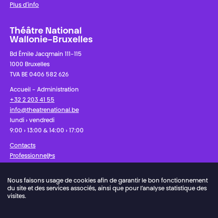
Plus d'info
Théâtre National
Wallonie-Bruxelles
Bd Émile Jacqmain 111-115
1000 Bruxelles
TVA BE 0406 582 626
Accueil - Administration
+32 2 203 41 55
info@theatrenational.be
lundi › vendredi
9:00 › 13:00 & 14:00 › 17:00
Contacts
Professionnel·les
Presse
Nous faisons usage de cookies afin de garantir le bon fonctionnement
du site et des services associés, ainsi que pour l’analyse statistique des
Facebook
Instagram
Abonnez-vous à notre newsletter !
visites.