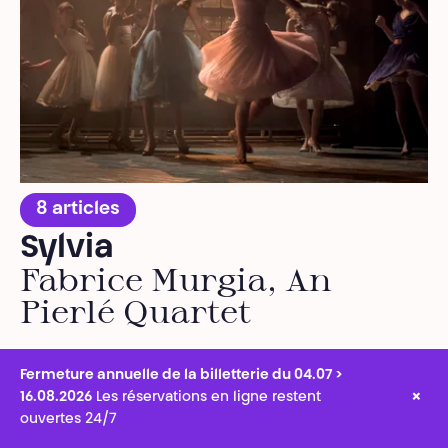
8 articles
Sylvia
Fabrice Murgia, An
Pierlé Quartet
Fermeture annuelle de la billetterie du 04.07 >
×
16.08.2026
Les réservations en ligne restent
ouvertes 24/7