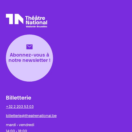
Théâtre National
Wallonie-Bruxelles
Abonnez-vous à
notre newsletter !
Billetterie
+32 2 203 53 03
billetterie@theatrenational.be
mardi › vendredi
14:00 › 18:00