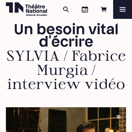
Rechercher
Agenda
Réserver e
Me
Théâtre National
Wallonie-Bruxelles
Un besoin vital
Magazine
d'écrire
Programme
SYLVIA / Fabrice
Murgia /
interview vidéo