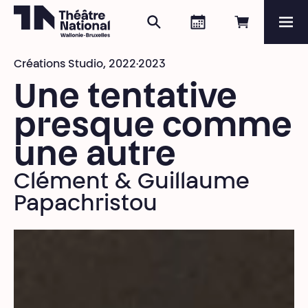
Rechercher
Agenda
Réserver e
Me
Théâtre National
Wallonie-Bruxelles
Créations Studio,
2022·2023
Magazine
Une tentative
Programme
presque comme
une autre
Clément & Guillaume
Papachristou