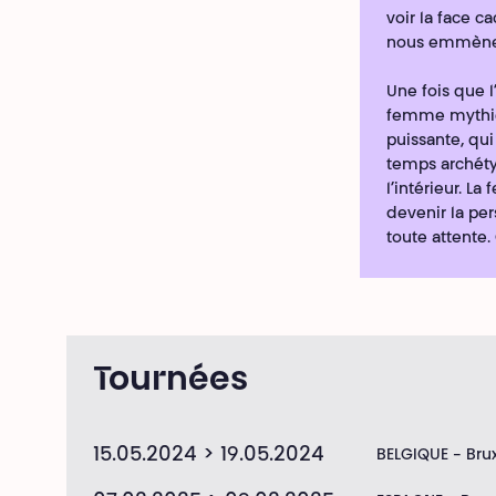
voir la face c
nous emmène à
Une fois que l’
femme mythiq
puissante, qui
temps archét
l’intérieur. L
devenir la pe
toute attente. 
Tournées
15.05.2024 > 19.05.2024
BELGIQUE - Brux