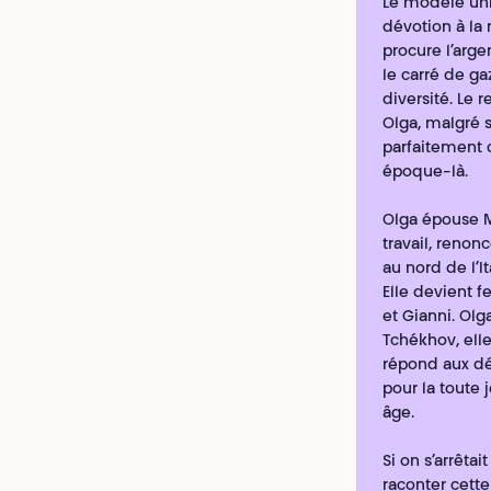
Le modèle uni
dévotion à la 
procure l’argen
le carré de ga
diversité. Le 
Olga, malgré s
parfaitement 
époque-là.
Olga épouse Ma
travail, renon
au nord de l’It
Elle devient f
et Gianni. Olg
Tchékhov, elle
répond aux dés
pour la toute 
âge.
Si on s’arrêtai
raconter cette