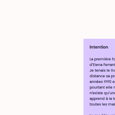
Intention
La première fo
d’Elena Ferrant
Je tenais le l
distance sa pr
années 1990 es
pourtant elle 
n’existe qu’un
apprend à la 
toutes les mai