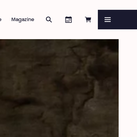
Rechercher
Agenda
Réserver en ligne
e
Magazine
Menu