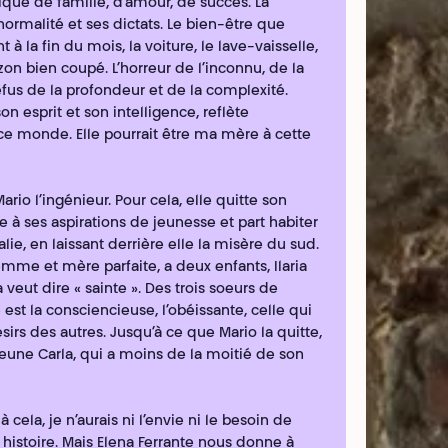
que de famille, d’amour, de succès. La
normalité et ses dictats. Le bien-être que
t à la fin du mois, la voiture, le lave-vaisselle,
zon bien coupé. L’horreur de l’inconnu, de la
refus de la profondeur et de la complexité.
on esprit et son intelligence, reflète
ce monde. Elle pourrait être ma mère à cette
rio l’ingénieur. Pour cela, elle quitte son
ce à ses aspirations de jeunesse et part habiter
alie, en laissant derrière elle la misère du sud.
emme et mère parfaite, a deux enfants, Ilaria
a veut dire « sainte ». Des trois soeurs de
 est la consciencieuse, l’obéissante, celle qui
irs des autres. Jusqu’à ce que Mario la quitte,
jeune Carla, qui a moins de la moitié de son
t à cela, je n’aurais ni l’envie ni le besoin de
 histoire. Mais Elena Ferrante nous donne à