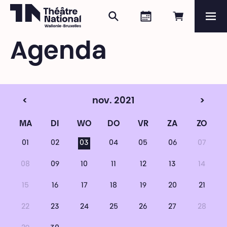
Zoeken
Agenda
Online re
Me
Théâtre National
Wallonie-Bruxelles
Agenda
Magazine
Programma
<
nov. 2021
>
MA
DI
WO
DO
VR
ZA
ZO
01
02
03
04
05
06
07
08
09
10
11
12
13
14
15
16
17
18
19
20
21
22
23
24
25
26
27
28