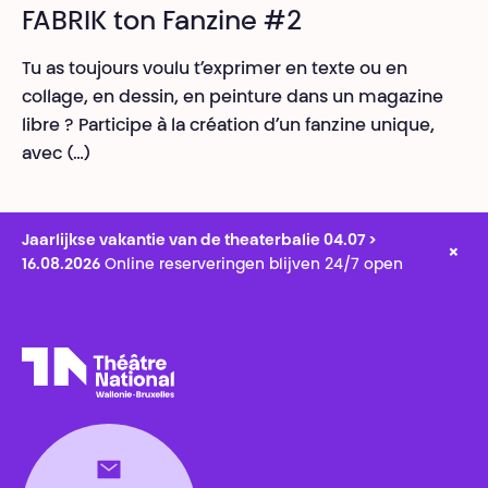
FABRIK ton Fanzine #2
Tu as toujours voulu t’exprimer en texte ou en
collage, en dessin, en peinture dans un magazine
libre ? Participe à la création d’un fanzine unique,
avec (…)
Jaarlijkse vakantie van de theaterbalie 04.07 >
×
16.08.2026
Online reserveringen blijven 24/7 open
Théâtre National
Wallonie-Bruxelles