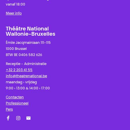
vanaf 18:00
Meer info
Théâtre National
Wallonie-Bruxelles
Émile Jacqmainlaan 111-115
1000 Brussel
BTW BE 0406 582 626
Receptie - Administratie
+32 2 203 41 55
info@theatrenational.be
maandag › vrijdag
9:00 › 13:00 & 14:00 › 17:00
Contacten
Professioneel
Pers
Facebook
Instagram
Schrijf u in op onze nieuwsbrief!