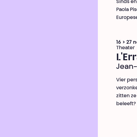
Sinds en
Paola Pis
Europese
16 > 27 
Theater
L'E
Jean-
Vier per
verzonke
zitten z
beleeft?