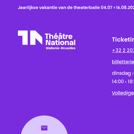
Jaarlijkse vakantie van de theaterbalie 04.07 > 16.08.20
Ticketi
+32 2 20
Théâtre National
Wallonie-Bruxelles
billetter
dinsdag ›
14:00 › 18
Volledige