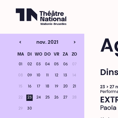
Théâtre National
Wallonie-Bruxelles
A
<
nov. 2021
>
MA
DI
WO
DO
VR
ZA
ZO
01
02
03
04
05
06
07
Din
08
09
10
11
12
13
14
15
16
17
18
19
20
21
23 > 27
Perform
22
23
24
25
26
27
28
EXT
Paola
29
30