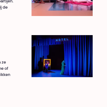
artijen.
ij de
n ze
ne of
likken