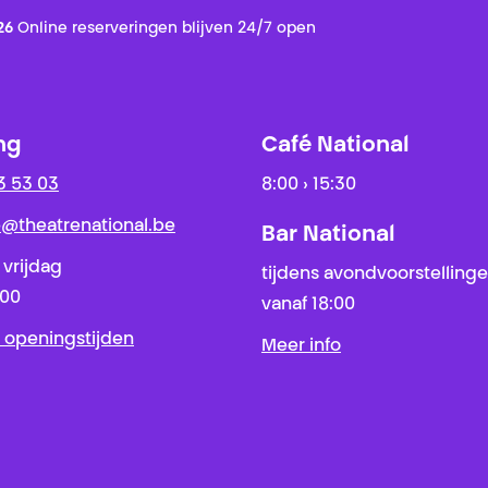
26
Online reserveringen blijven 24/7 open
ng
Café National
3 53 03
8:00 › 15:30
ie@theatrenational.be
Bar National
 vrijdag
tijdens avondvoorstelling
:00
vanaf 18:00
 openingstijden
Meer info