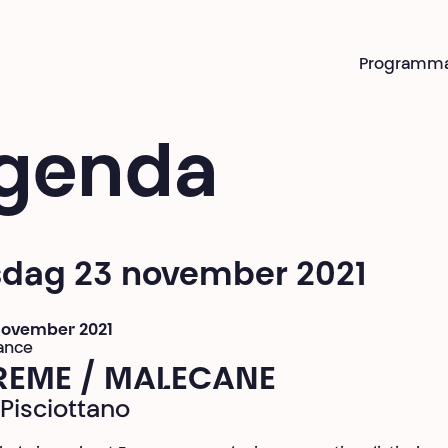
Programm
genda
sdag 23 november 2021
 november 2021
ance
REME / MALECANE
 Pisciottano