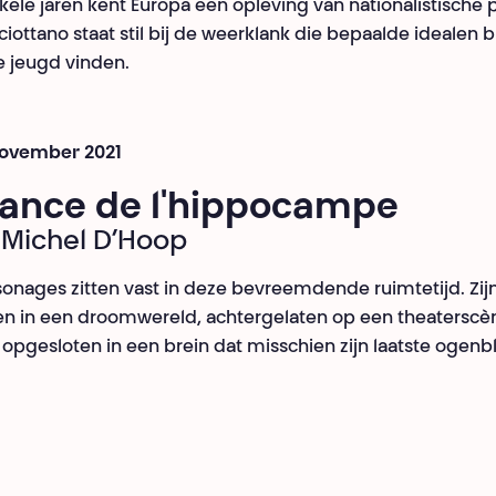
kele jaren kent Europa een opleving van nationalistische p
ciottano staat stil bij de weerklank die bepaalde idealen b
 jeugd vinden.
november 2021
rrance de l'hippocampe
Michel D’Hoop
sonages zitten vast in deze bevreemdende ruimtetijd. Zij
n in een droomwereld, achtergelaten op een theaterscè
e opgesloten in een brein dat misschien zijn laatste ogenb