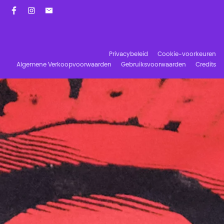
Facebook
Instagram
Schrijf u in op onze nieuwsbrief!
Privacybeleid
Cookie-voorkeuren
Algemene Verkoopvoorwaarden
Gebruiksvoorwaarden
Credits