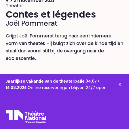
9 > 21 november 2021
Theater
Contes et légendes
Joël Pommerat
Grijpt Joël Pommerat terug naar een intiemere
vorm van theater. Hij buigt zich over de kindertijd en
staat dan vooral stil bij de overgang naar de
adolescentie.
Jaarlijkse vakantie van de theaterbalie 04.07 >
×
16.08.2026
Online reserveringen blijven 24/7 open
Théâtre National
Wallonie-Bruxelles