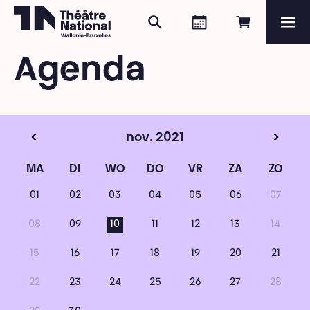
Zoeken
Agenda
Online re
Me
Théâtre National
Wallonie-Bruxelles
Agenda
Magazine
Programma
<
nov. 2021
>
MA
DI
WO
DO
VR
ZA
ZO
01
02
03
04
05
06
07
08
09
10
11
12
13
14
15
16
17
18
19
20
21
22
23
24
25
26
27
28