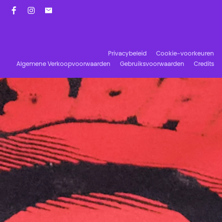
Facebook
Instagram
Schrijf u in op onze nieuwsbrief!
Privacybeleid
Cookie-voorkeuren
Algemene Verkoopvoorwaarden
Gebruiksvoorwaarden
Credits