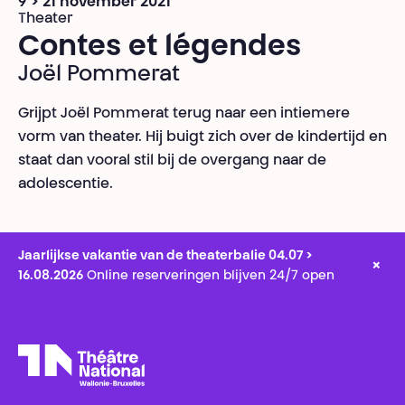
9 > 21 november 2021
Theater
Contes et légendes
Joël Pommerat
Grijpt Joël Pommerat terug naar een intiemere
vorm van theater. Hij buigt zich over de kindertijd en
staat dan vooral stil bij de overgang naar de
adolescentie.
Jaarlijkse vakantie van de theaterbalie 04.07 >
×
16.08.2026
Online reserveringen blijven 24/7 open
Théâtre National
Wallonie-Bruxelles