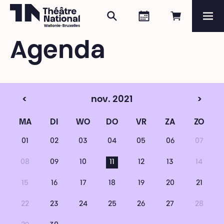
Zoeken
Agenda
Online re
Me
Théâtre National
Wallonie-Bruxelles
Agenda
Magazine
Programma
<
nov. 2021
>
MA
DI
WO
DO
VR
ZA
ZO
01
02
03
04
05
06
07
08
09
10
11
12
13
14
15
16
17
18
19
20
21
22
23
24
25
26
27
28