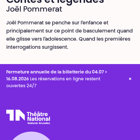
Contes et légendes
Joël Pommerat
Joël Pommerat se penche sur l’enfance et
principalement sur ce point de basculement quand
elle glisse vers l’adolescence. Quand les premières
interrogations surgissent.
Fermeture annuelle de la billetterie du 04.07 >
×
16.08.2026
Les réservations en ligne restent
ouvertes 24/7
Théâtre National
Wallonie-Bruxelles