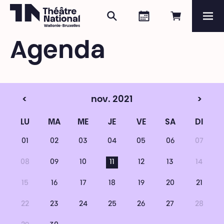
Rechercher
Agenda
Réserver e
Me
Théâtre National
Wallonie-Bruxelles
Agenda
Magazine
Programme
<
nov. 2021
>
LU
MA
ME
JE
VE
SA
DI
01
02
03
04
05
06
07
08
09
10
11
12
13
14
15
16
17
18
19
20
21
22
23
24
25
26
27
28