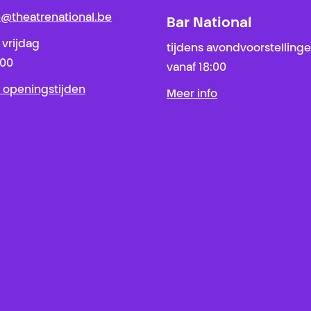
ie@theatrenational.be
Bar National
 vrijdag
tijdens avondvoorstelling
:00
vanaf 18:00
 openingstijden
Meer info