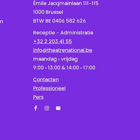
Émile Jacqmainlaan 111-115
1000 Brussel
BTW BE 0406 582 626
en
Receptie - Administratie
+32 2 203 41 55
info@theatrenational.be
maandag › vrijdag
9:00 › 13:00 & 14:00 › 17:00
Contacten
Professioneel
Pers
Facebook
Instagram
Schrijf u in op onze nieuwsbrief!