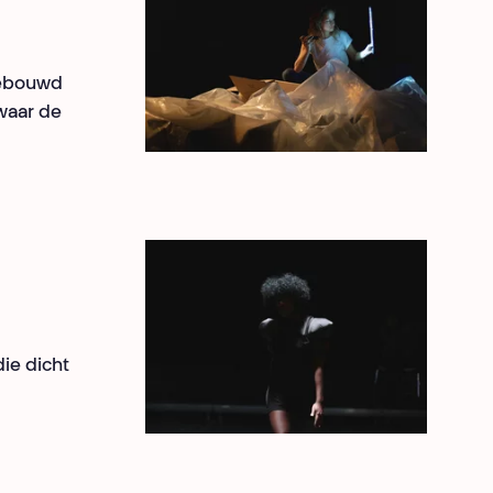
gebouwd
 waar de
ie dicht