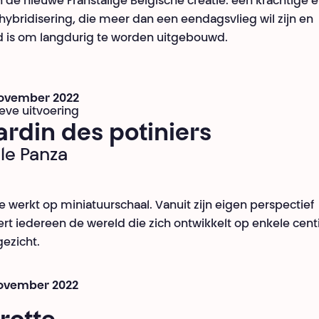
n de nieuwe Franstalige Belgische creatie: een krachtige 
 hybridisering, die meer dan een eendagsvlieg wil zijn en
 is om langdurig te worden uitgebouwd.
 november 2022
eve uitvoering
ardin des potiniers
le Panza
 werkt op miniatuurschaal. Vanuit zijn eigen perspectief
rt iedereen de wereld die zich ontwikkelt op enkele cen
gezicht.
november 2022