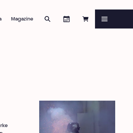
Zoeken
Agenda
Online reserveren
a
Magazine
Menu
erke