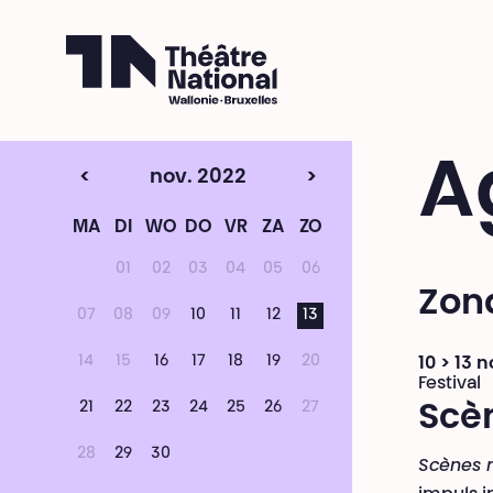
Théâtre National
Wallonie-Bruxelles
A
<
nov. 2022
>
MA
DI
WO
DO
VR
ZA
ZO
01
02
03
04
05
06
Zon
07
08
09
10
11
12
13
14
15
16
17
18
19
20
10 > 13 
Festival
21
22
23
24
25
26
27
Scè
28
29
30
Scènes 