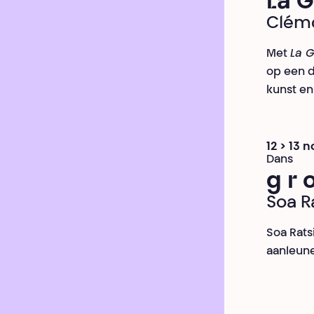
La G
Cléme
Met
La G
op een d
kunst en
12 > 13 
Dans
g r 
Soa R
Soa Rats
aanleune