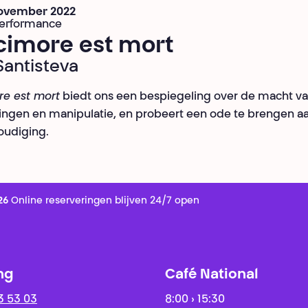
november 2022
Performance
cimore est mort
Santisteva
re est mort
biedt ons een bespiegeling over de macht v
ingen en manipulatie, en probeert een ode te brengen a
oudiging.
26
Online reserveringen blijven 24/7 open
ng
Café National
3 53 03
8:00 › 15:30