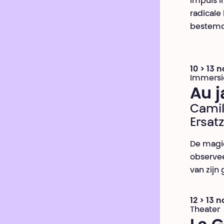
impuls i
radicale
bestemd
10 > 13
Immersi
Au j
Camil
Ersatz
De magie
observee
van zijn 
12 > 13 
Theater