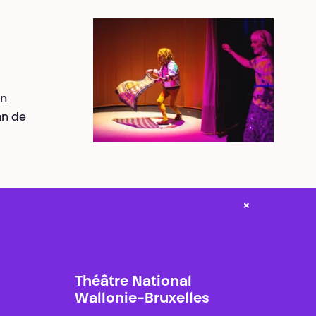
an
an de
×
Théâtre National
Wallonie-Bruxelles