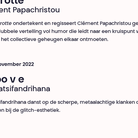
rotte
nt Papachristou
rotte
ondertekent en regisseert Clément Papachristou 
ubbele vertelling vol humor die leidt naar een kruispunt
 het collectieve geheugen elkaar ontmoeten.
november 2022
oo v e
atsifandrihana
ifandrihana danst op de scherpe, metaalachtige klanken d
n bij de glitch-esthetiek.