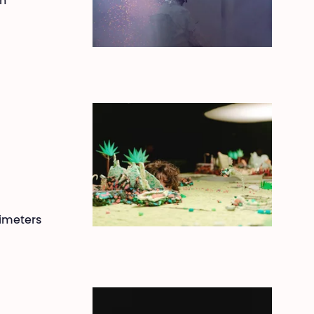
en
timeters