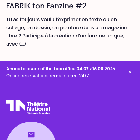
FABRIK ton Fanzine #2
Tu as toujours voulu t’exprimer en texte ou en
collage, en dessin, en peinture dans un magazine
libre ? Participe à la création d’un fanzine unique,
avec (…)
Annual closure of the box office 04.07 > 16.08.2026
×
Online reservations remain open 24/7
Théâtre National
Wallonie-Bruxelles