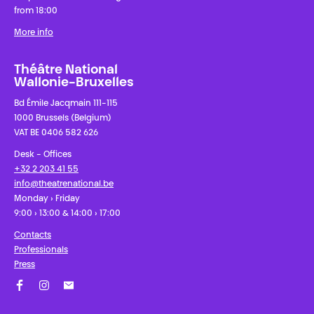
from 18:00
More info
Théâtre National
Wallonie-Bruxelles
Bd Émile Jacqmain 111-115
1000 Brussels (Belgium)
VAT BE 0406 582 626
Desk - Offices
+32 2 203 41 55
info@theatrenational.be
Monday › Friday
9:00 › 13:00 & 14:00 › 17:00
Contacts
Professionals
Press
Facebook
Instagram
Subscribe to our newsletter!