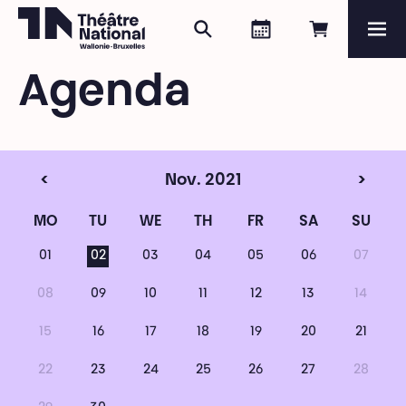
Search
Agenda
Book onli
Me
Théâtre National
Wallonie-Bruxelles
Agenda
Magazine
Programme
<
Nov. 2021
>
MO
TU
WE
TH
FR
SA
SU
01
02
03
04
05
06
07
08
09
10
11
12
13
14
15
16
17
18
19
20
21
22
23
24
25
26
27
28