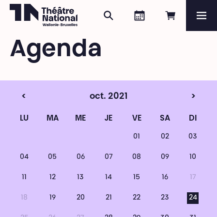
Rechercher
Agenda
Réserver e
Me
Théâtre National
Wallonie-Bruxelles
Agenda
Magazine
Programme
<
oct. 2021
>
LU
MA
ME
JE
VE
SA
DI
01
02
03
04
05
06
07
08
09
10
11
12
13
14
15
16
17
18
19
20
21
22
23
24