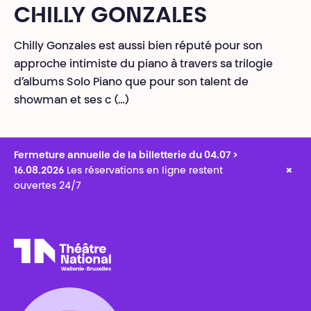
CHILLY GONZALES
Chilly Gonzales est aussi bien réputé pour son
approche intimiste du piano à travers sa trilogie
d’albums Solo Piano que pour son talent de
showman et ses c (…)
Fermeture annuelle de la billetterie du 04.07 >
×
16.08.2026
Les réservations en ligne restent
ouvertes 24/7
Théâtre National
Wallonie-Bruxelles