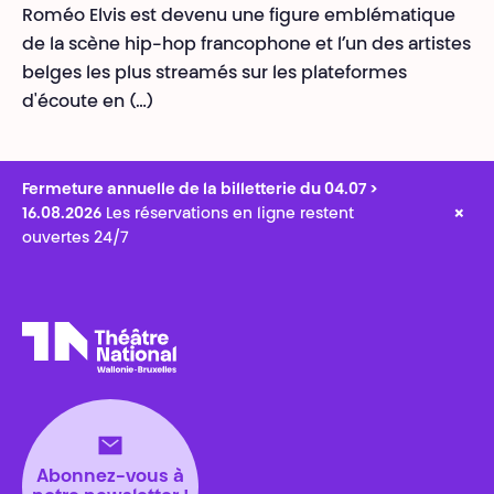
Roméo Elvis est devenu une figure emblématique
de la scène hip-hop francophone et l’un des artistes
belges les plus streamés sur les plateformes
d'écoute en (…)
Fermeture annuelle de la billetterie du 04.07 >
×
16.08.2026
Les réservations en ligne restent
ouvertes 24/7
Théâtre National
Wallonie-Bruxelles
Abonnez-vous à