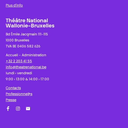
Plus d'info
Théâtre National
Wallonie-Bruxelles
Bd Émile Jacqmain 111-115
1000 Bruxelles
TVA BE 0406 582 626
Accueil - Administration
+32 2 203 41 55
info@theatrenational.be
lundi › vendredi
9:00 › 13:00 & 14:00 › 17:00
Contacts
Professionnel·les
Presse
Facebook
Instagram
Abonnez-vous à notre newsletter !