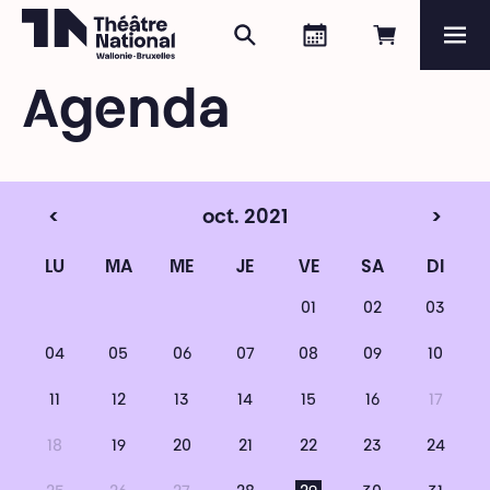
Rechercher
Agenda
Réserver e
Me
Théâtre National
Wallonie-Bruxelles
Agenda
Magazine
Programme
<
oct. 2021
>
LU
MA
ME
JE
VE
SA
DI
01
02
03
04
05
06
07
08
09
10
11
12
13
14
15
16
17
18
19
20
21
22
23
24