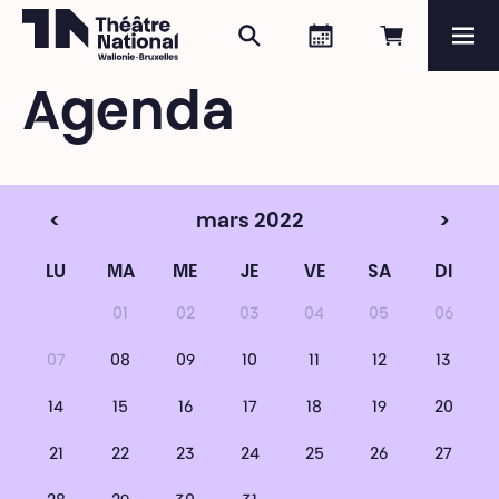
Rechercher
Agenda
Réserver e
Me
Théâtre National
Wallonie-Bruxelles
Agenda
Magazine
Programme
<
mars 2022
>
LU
MA
ME
JE
VE
SA
DI
01
02
03
04
05
06
07
08
09
10
11
12
13
14
15
16
17
18
19
20
21
22
23
24
25
26
27